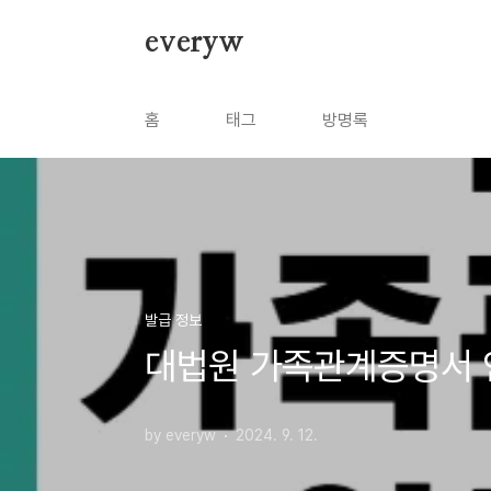
본문 바로가기
everyw
홈
태그
방명록
발급 정보
대법원 가족관계증명서 
by everyw
2024. 9. 12.