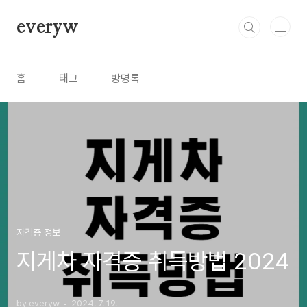
본문 바로가기
everyw
홈
태그
방명록
자격증 정보
지게차 자격증 취득방법 2024
by everyw
2024. 7. 19.