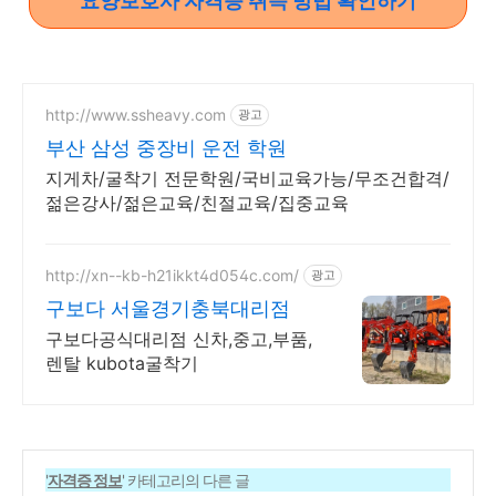
요양보호사 자격증 취득 방법 확인하기
http://www.ssheavy.com
광고
부산 삼성 중장비 운전 학원
지게차/굴착기 전문학원/국비교육가능/무조건합격/
젊은강사/젊은교육/친절교육/집중교육
http://xn--kb-h21ikkt4d054c.com/
광고
구보다 서울경기충북대리점
구보다공식대리점 신차,중고,부품,
렌탈 kubota굴착기
'
자격증 정보
' 카테고리의 다른 글