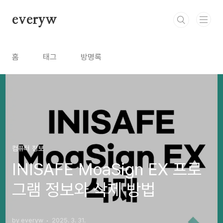
본문 바로가기
everyw
홈
태그
방명록
컴퓨터 정보
INISAFE MoaSign EX 프로
그램 정보와 삭제 방법
by everyw
2025. 3. 31.