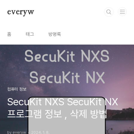
본문 바로가기
everyw
홈
태그
방명록
컴퓨터 정보
SecuKit NXS SecuKit NX
프로그램 정보 , 삭제 방법
by everyw
2024. 1. 8.