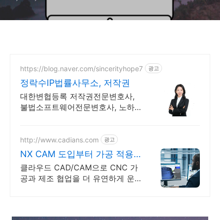
https://blog.naver.com/sincerityhope7
광고
정락수IP법률사무소, 저작권
대한변협등록 저작권전문변호사,
불법소프트웨어전문변호사, 노하
우.결과로 입증하는 실력
http://www.cadians.com
광고
NX CAM 도입부터 가공 적용
까지 지원
클라우드 CAD/CAM으로 CNC 가
공과 제조 협업을 더 유연하게 운
영하세요.