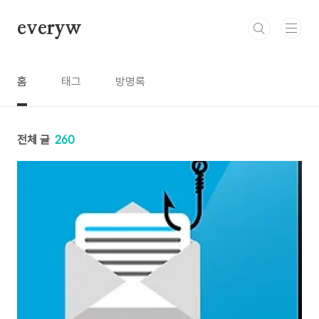
본문 바로가기
everyw
홈
태그
방명록
전체 글
260