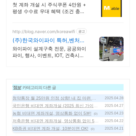
국내주식쿠폰 최대 5만원
첫 계좌 개설 시 주식쿠폰 4만원 +
평생 수수료 우대 혜택 (조건 충족
시) KB증권에서 첫 투자 지원받고
평생 수수료 혜택 받으세요!
http://blog.naver.com/koreawifi
광고
(주)한국와이파이 특허,벤처
1:1 맞춤 상담 및 견적
와이파이 설계구축 전문, 공공와이
파이, 행사, 이벤트, IOT, 건축시설
와이파이 설계 구축 프로모션 전문
회사, 팝업스토어 등 다수 레퍼런
스 보유
'
정보
' 카테고리의 다른 글
청약통장 월 25만원 인정 상향! 내 집 마련 속
2025.04.28
도 높이기!
국민은행 비대면 계좌개설 (2025 최신 가이드)
(0)
2025.04.27
농협 비대면 계좌개설, 영상통화 없이 5분!
(0)
2025.04.23
(0)
저축은행 비대면 계좌개설, 영상통화 없이 5분
2025.04.22
만에!
KB증권 비대면 계좌 개설, 10분이면 OK!
(0)
2025.04.21
(0)