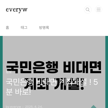
본문 바로가기
everyw
홈
태그
방명록
정보
국민은행 비대면 계좌개설 ! 5
분 바로!
by everyw
2025. 4. 24.